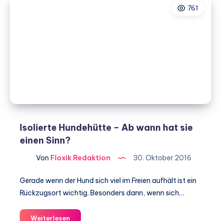
761
Bereichen
im
Garten
fern
halten
Isolierte Hundehütte – Ab wann hat sie
einen Sinn?
Von
Floxik Redaktion
30. Oktober 2016
Gerade wenn der Hund sich viel im Freien aufhält ist ein
Rückzugsort wichtig. Besonders dann, wenn sich…
Isolierte
Weiterlesen