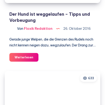
was
hilft?
Der Hund ist weggelaufen – Tipps und
Vorbeugung
Von
Floxik Redaktion
26. Oktober 2016
Gerade junge Welpen, die die Grenzen des Rudels noch
nicht kennen neigen dazu, wegzulaufen. Der Drang zur…
Der
Weiterlesen
Hund
ist
weggelaufen
633
–
Tipps
und
Vorbeugung