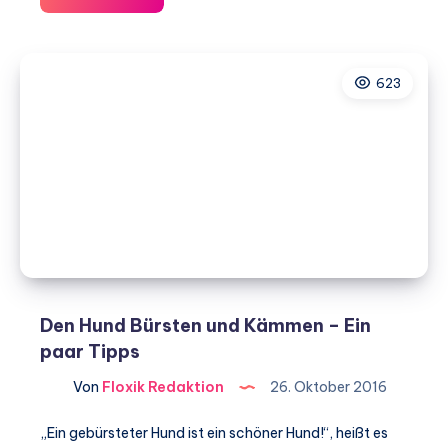
Hundehütte
–
Ab
623
wann
hat
sie
einen
Sinn?
Den Hund Bürsten und Kämmen – Ein
paar Tipps
Von
Floxik Redaktion
26. Oktober 2016
„Ein gebürsteter Hund ist ein schöner Hund!“, heißt es