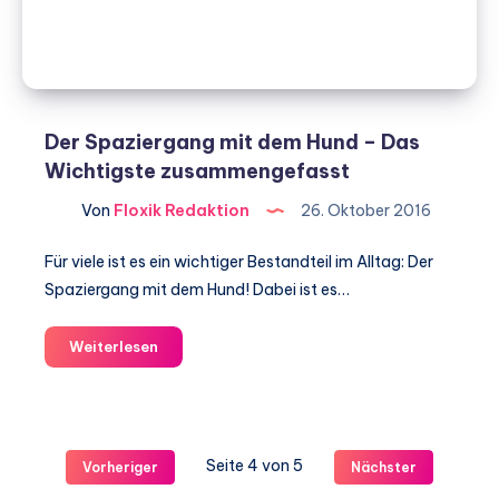
Der Spaziergang mit dem Hund – Das
Wichtigste zusammengefasst
Von
Floxik Redaktion
26. Oktober 2016
Für viele ist es ein wichtiger Bestandteil im Alltag: Der
Spaziergang mit dem Hund! Dabei ist es…
Der
Weiterlesen
Spaziergang
mit
dem
Hund
Seite 4 von 5
Vorheriger
Nächster
–
Das