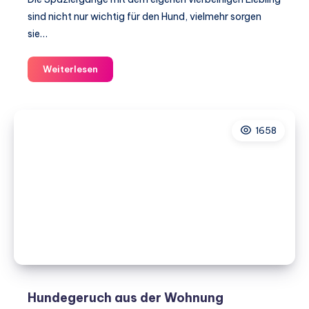
sind nicht nur wichtig für den Hund, vielmehr sorgen
sie…
Spazieren
Weiterlesen
mit
Hund
im
1658
Dunklen
–
ein
paar
Tipps
Hundegeruch aus der Wohnung