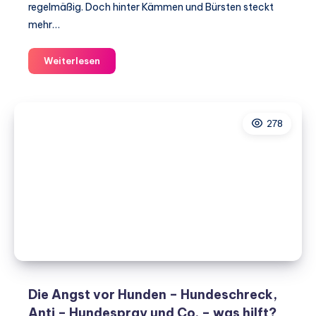
regelmäßig. Doch hinter Kämmen und Bürsten steckt
mehr…
Den
Weiterlesen
Hund
Bürsten
und
278
Kämmen
–
Ein
paar
Tipps
Die Angst vor Hunden – Hundeschreck,
Anti – Hundespray und Co. – was hilft?