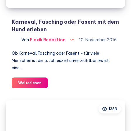
Karneval, Fasching oder Fasent mit dem
Hund erleben
Von
Floxik Redaktion
10. November 2016
Ob Karneval, Fasching oder Fasent – für viele
Menschen ist die 5. Jahreszeit unverzichtbar. Es ist
eine…
Karneval,
Weiterlesen
Fasching
oder
Fasent
1389
mit
dem
Hund
erleben