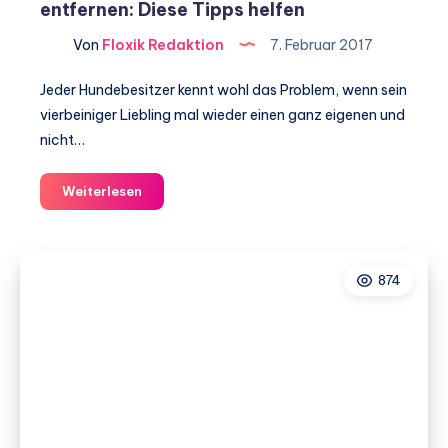
entfernen: Diese Tipps helfen
Von
Floxik Redaktion
7. Februar 2017
Jeder Hundebesitzer kennt wohl das Problem, wenn sein
vierbeiniger Liebling mal wieder einen ganz eigenen und
nicht…
Hundegeruch
Weiterlesen
aus
der
Wohnung
874
entfernen:
Diese
Tipps
helfen