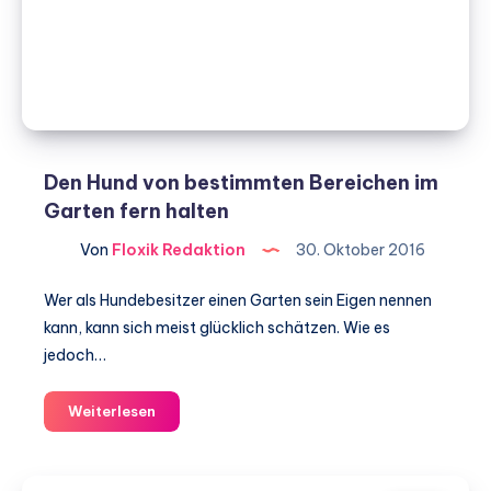
Den Hund von bestimmten Bereichen im
Garten fern halten
Von
Floxik Redaktion
30. Oktober 2016
Wer als Hundebesitzer einen Garten sein Eigen nennen
kann, kann sich meist glücklich schätzen. Wie es
jedoch…
Den
Weiterlesen
Hund
von
bestimmten