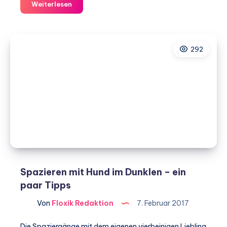
Mundgeruch
Weiterlesen
bei
Hunden
–
292
Was
kann
ich
tun?
Spazieren mit Hund im Dunklen – ein
paar Tipps
Von
Floxik Redaktion
7. Februar 2017
Die Spaziergänge mit dem eigenen vierbeinigen Liebling