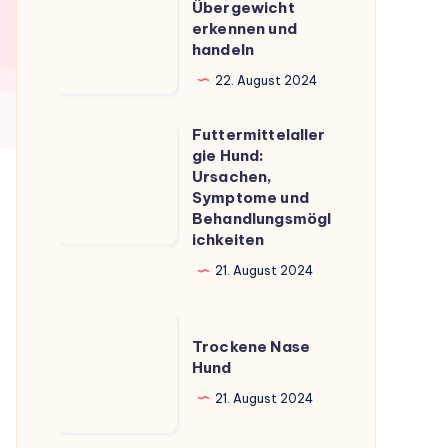
Überblick
Übergewicht
Übergewicht
erkennen und
erkennen
handeln
und
22. August 2024
handeln
Futtermittelaller
Futtermittelallergie
gie Hund:
Hund:
Ursachen,
Ursachen,
Symptome und
Behandlungsmögl
Symptome
ichkeiten
und
21. August 2024
Behandlungsmöglichkeiten
Trockene
Trockene Nase
Nase
Hund
Hund
21. August 2024