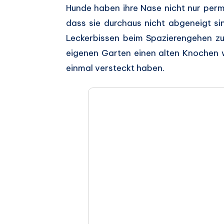
Auf
Hunde haben ihre Nase nicht nur perma
dass sie durchaus nicht abgeneigt si
Facebook
Auf
Leckerbissen beim Spazierengehen zu
teilen.
Twitter
Auf
eigenen Garten einen alten Knochen w
einmal versteckt haben.
teilen.
Pinterest
Auf
teilen.
Telegram
Auf
teilen.
Whatsapp
teilen.