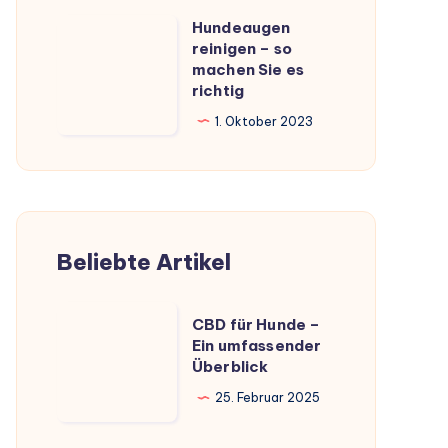
Hundeaugen
Hundeaugen
reinigen – so
reinigen
machen Sie es
–
richtig
so
1. Oktober 2023
machen
Sie
es
richtig
Beliebte Artikel
CBD
CBD für Hunde –
für
Ein umfassender
Überblick
Hunde
–
25. Februar 2025
Ein