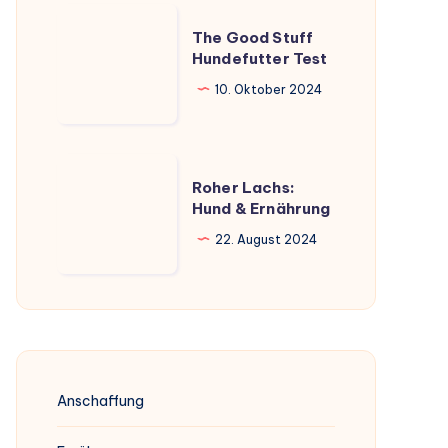
umfassender
The
Überblick
The Good Stuff
Good
Hundefutter Test
Stuff
10. Oktober 2024
Hundefutter
Test
Roher
Roher Lachs:
Lachs:
Hund & Ernährung
Hund
22. August 2024
&
Ernährung
Anschaffung