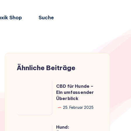
oxik Shop
Suche
Ähnliche Beiträge
CBD
CBD für Hunde –
für
Ein umfassender
Überblick
Hunde
–
25. Februar 2025
Ein
umfassender
Hund:
Hund: