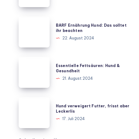
&
Ernährung
BARF
BARF Ernährung Hund: Das solltet
Ernährung
ihr beachten
Hund:
22. August 2024
Das
solltet
ihr
Essentielle
Essentielle Fettsäuren: Hund &
beachten
Fettsäuren:
Gesundheit
Hund
21. August 2024
&
Gesundheit
Hund
Hund verweigert Futter, frisst aber
verweigert
Leckerlis
Futter,
17. Juli 2024
frisst
aber