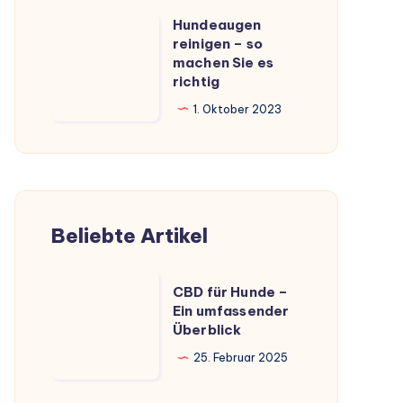
Hundeaugen
Hundeaugen
reinigen – so
reinigen
machen Sie es
–
richtig
so
1. Oktober 2023
machen
Sie
es
richtig
Beliebte Artikel
CBD
CBD für Hunde –
für
Ein umfassender
Überblick
Hunde
–
25. Februar 2025
Ein