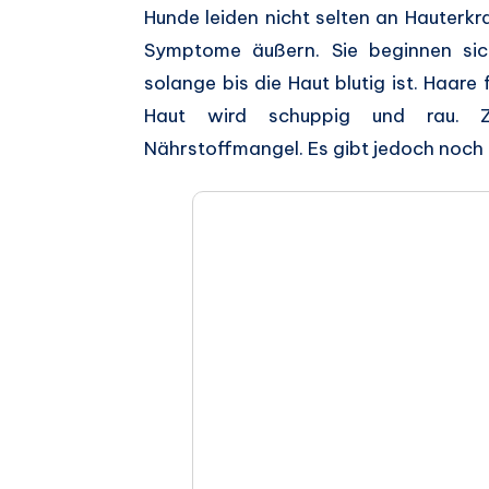
Auf
Hunde leiden nicht selten an Hauterkr
Symptome äußern. Sie beginnen sic
Facebook
Auf
solange bis die Haut blutig ist. Haare
teilen.
Twitter
Auf
Haut wird schuppig und rau. Zu
Nährstoffmangel. Es gibt jedoch noch 
teilen.
Pinterest
Auf
teilen.
Telegram
Auf
teilen.
Whatsapp
teilen.