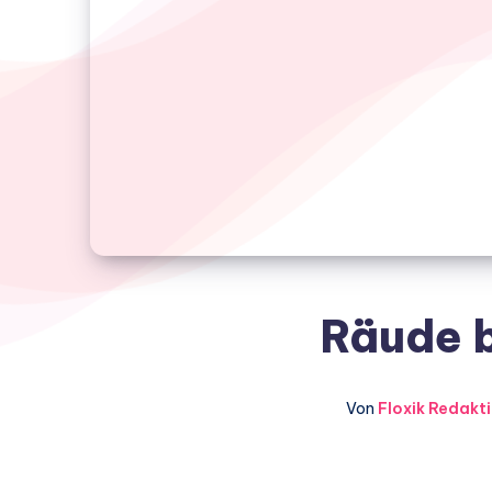
Räude 
Von
Floxik Redakt