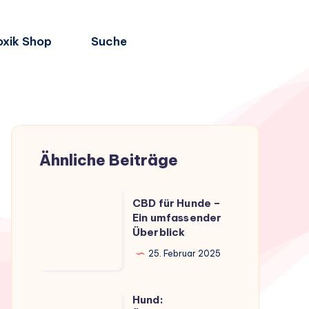
oxik Shop
Suche
Ähnliche Beiträge
CBD
CBD für Hunde –
für
Ein umfassender
Überblick
Hunde
–
25. Februar 2025
Ein
umfassender
Hund:
Hund: