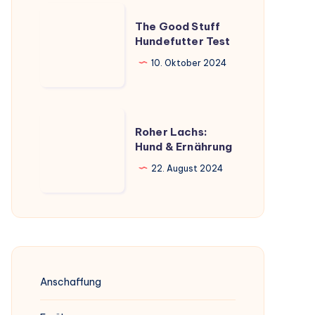
umfassender
The
Überblick
The Good Stuff
Good
Hundefutter Test
Stuff
10. Oktober 2024
Hundefutter
Test
Roher
Roher Lachs:
Lachs:
Hund & Ernährung
Hund
22. August 2024
&
Ernährung
Anschaffung