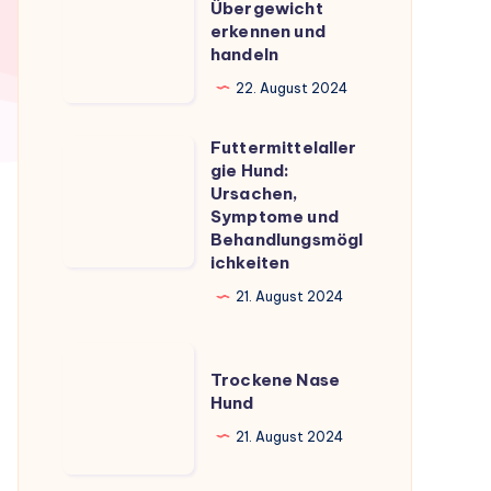
Überblick
Übergewicht
Übergewicht
erkennen und
erkennen
handeln
und
22. August 2024
handeln
Futtermittelaller
Futtermittelallergie
gie Hund:
Hund:
Ursachen,
Ursachen,
Symptome und
Behandlungsmögl
Symptome
ichkeiten
und
21. August 2024
Behandlungsmöglichkeiten
Trockene
Trockene Nase
Nase
Hund
Hund
21. August 2024