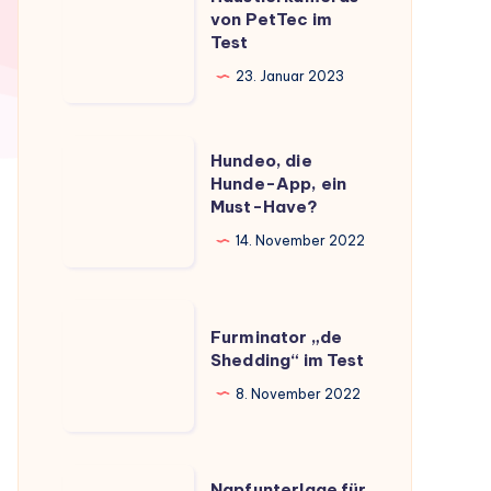
von
von PetTec im
Test
PetTec
im
23. Januar 2023
Test
Hundeo,
Hundeo, die
die
Hunde-App, ein
Must-Have?
Hunde-
App,
14. November 2022
ein
Must-
Furminator
Have?
Furminator „de
„de
Shedding“ im Test
Shedding“
8. November 2022
im
Test
Napfunterlage
Napfunterlage für