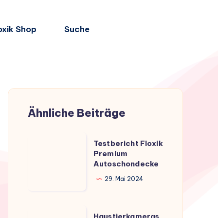
oxik Shop
Suche
Ähnliche Beiträge
Testbericht
Testbericht Floxik
Floxik
Premium
Autoschondecke
Premium
Autoschondecke
29. Mai 2024
Haustierkameras
Haustierkameras