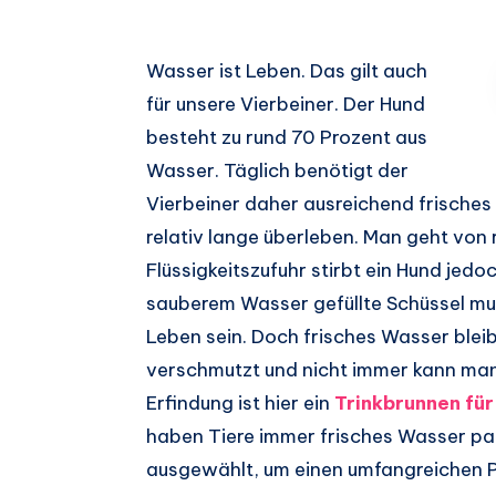
Auf
Wasser ist Leben. Das gilt auch
für unsere Vierbeiner. Der Hund
Facebook
Auf
besteht zu rund 70 Prozent aus
teilen.
Twitter
Auf
Wasser. Täglich benötigt der
Vierbeiner daher ausreichend frische
teilen.
Pinterest
Auf
relativ lange überleben. Man geht von
teilen.
Telegram
Auf
Flüssigkeitszufuhr stirbt ein Hund jed
sauberem Wasser gefüllte Schüssel mus
teilen.
Whatsapp
Leben sein. Doch frisches Wasser bleibt
teilen.
verschmutzt und nicht immer kann man
Erfindung ist hier ein
Trinkbrunnen fü
haben Tiere immer frisches Wasser pa
ausgewählt, um einen umfangreichen P