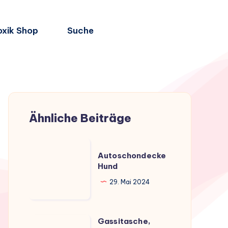
oxik Shop
Suche
Ähnliche Beiträge
Autoschondecke
Autoschondecke
Hund
Hund
29. Mai 2024
Gassitasche,
Gassitasche,