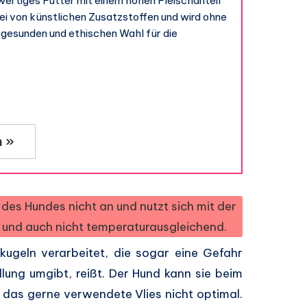
wertiges Futter mit einem hohen Fleischanteil
rei von künstlichen Zusatzstoffen und wird ohne
r gesunden und ethischen Wahl für die
n »
des Hundes nicht an und nutzt sich mit der
v und auch nicht temperaturausgleichend.
kugeln verarbeitet, die sogar eine Gefahr
llung umgibt, reißt. Der Hund kann sie beim
e das gerne verwendete Vlies nicht optimal.