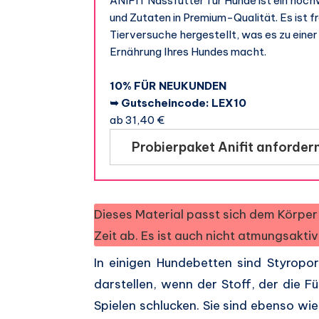
ANIFIT Nassfutter für Hunde ist ein hoch
und Zutaten in Premium-Qualität. Es ist f
Tierversuche hergestellt, was es zu eine
Ernährung Ihres Hundes macht.
10% FÜR NEUKUNDEN
➥ Gutscheincode: LEX10
ab 31,40 €
Probierpaket Anifit anforder
Dieses Material passt sich dem Körper 
Zeit ab. Es ist auch nicht atmungsakti
In einigen Hundebetten sind Styropor
darstellen, wenn der Stoff, der die Fü
Spielen schlucken. Sie sind ebenso wi