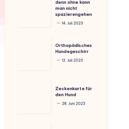
denn ohne kann
denn
man nicht
ohne
spazierengehen
kann
14. Juli 2023
man
nicht
Orthopädisches
spazierengehen
Orthopädisches
Hundegeschirr
Hundegeschirr
12. Juli 2023
Zeckenkarte
Zeckenkarte für
für
den Hund
den
28. Juni 2023
Hund
Vibrationshalsband