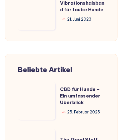
Vibrationshalsban
für
d für taube Hunde
taube
21. Juni 2023
Hunde
Beliebte Artikel
CBD
CBD für Hunde –
für
Ein umfassender
Überblick
Hunde
–
25. Februar 2025
Ein
umfassender
The
Überblick
The Good Stuff