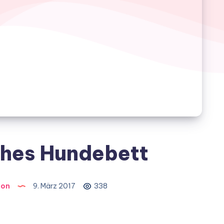
hes Hundebett
ion
9. März 2017
338