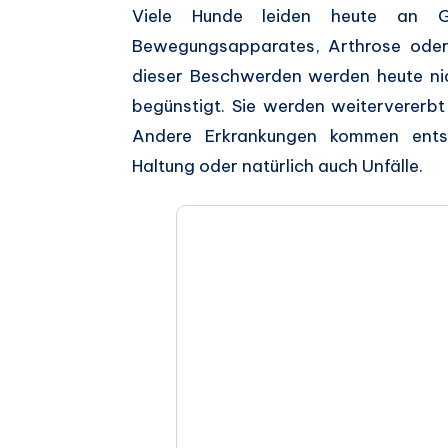
Auf
Viele Hunde leiden heute an Ge
Bewegungsapparates, Arthrose oder 
Facebook
Auf
dieser Beschwerden werden heute nic
teilen.
Twitter
Auf
begünstigt. Sie werden weitervererb
Andere Erkrankungen kommen ents
teilen.
Pinterest
Auf
Haltung oder natürlich auch Unfälle.
teilen.
Telegram
Auf
teilen.
Whatsapp
teilen.