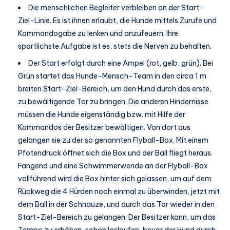
Die menschlichen Begleiter verbleiben an der Start-
Ziel-Linie. Es ist ihnen erlaubt, die Hunde mittels Zurufe und
Kommandogabe zu lenken und anzufeuern. Ihre
sportlichste Aufgabe ist es, stets die Nerven zu behalten.
Der Start erfolgt durch eine Ampel (rot, gelb, grün). Bei
Grün startet das Hunde-Mensch-Team in den circa 1 m
breiten Start-Ziel-Bereich, um den Hund durch das erste,
zu bewältigende Tor zu bringen. Die anderen Hindernisse
müssen die Hunde eigenständig bzw. mit Hilfe der
Kommandos der Besitzer bewältigen. Von dort aus
gelangen sie zu der so genannten Flyball-Box. Mit einem
Pfotendruck öffnet sich die Box und der Ball fliegt heraus.
Fangend und eine Schwimmerwende an der Flyball-Box
vollführend wird die Box hinter sich gelassen, um auf dem
Rückweg die 4 Hürden noch einmal zu überwinden, jetzt mit
dem Ball in der Schnauze, und durch das Tor wieder in den
Start-Ziel-Bereich zu gelangen. Der Besitzer kann, um das