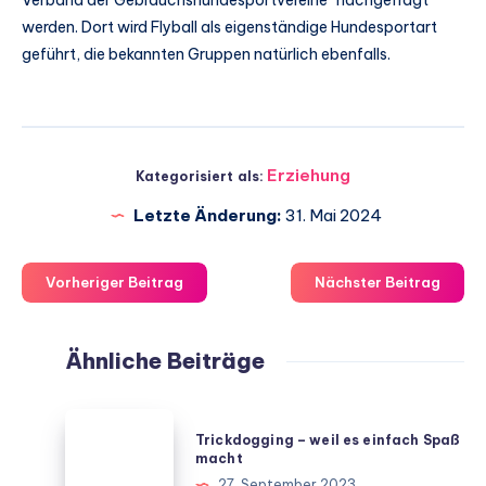
Verband der Gebrauchshundesportvereine“ nachgefragt
werden. Dort wird Flyball als eigenständige Hundesportart
geführt, die bekannten Gruppen natürlich ebenfalls.
Erziehung
Kategorisiert als:
Letzte Änderung:
31. Mai 2024
Vorheriger Beitrag
Nächster Beitrag
Ähnliche Beiträge
Trickdogging
Trickdogging – weil es einfach Spaß
–
macht
weil
27. September 2023