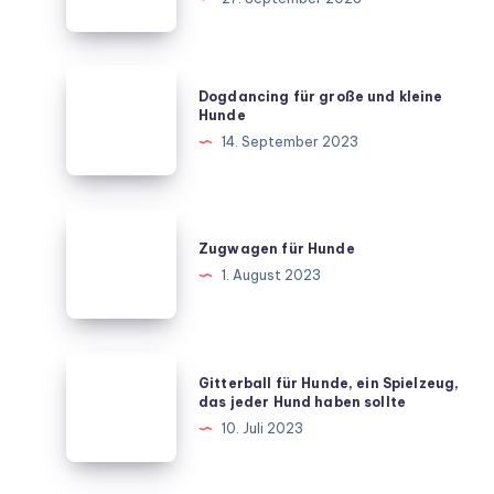
es
einfach
Spaß
Dogdancing
Dogdancing für große und kleine
macht
für
Hunde
große
14. September 2023
und
kleine
Hunde
Zugwagen
für
Zugwagen für Hunde
Hunde
1. August 2023
Gitterball
Gitterball für Hunde, ein Spielzeug,
für
das jeder Hund haben sollte
Hunde,
10. Juli 2023
ein
Spielzeug,