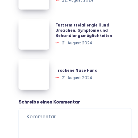
22. August 2024
und
handeln
Futtermittelallergie
Futtermittelallergie Hund:
Hund:
Ursachen, Symptome und
Behandlungsmöglichkeiten
Ursachen,
21. August 2024
Symptome
und
Behandlungsmöglichkeiten
Trockene
Nase
Trockene Nase Hund
Hund
21. August 2024
Schreibe einen Kommentar