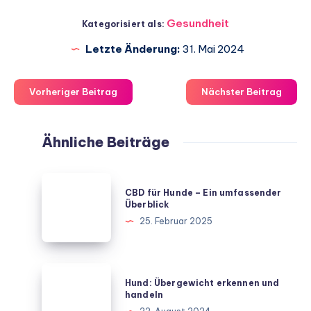
Gesundheit
Kategorisiert als:
Letzte Änderung:
31. Mai 2024
Vorheriger Beitrag
Nächster Beitrag
Ähnliche Beiträge
CBD
CBD für Hunde – Ein umfassender
für
Überblick
Hunde
25. Februar 2025
–
Ein
umfassender
Hund:
Hund: Übergewicht erkennen und
Überblick
Übergewicht
handeln
erkennen