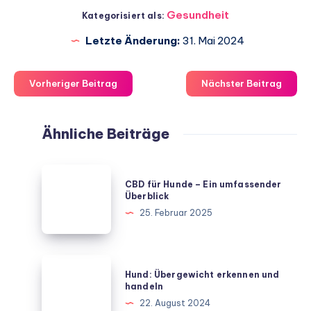
Gesundheit
Kategorisiert als:
Letzte Änderung:
31. Mai 2024
Vorheriger Beitrag
Nächster Beitrag
Ähnliche Beiträge
CBD
CBD für Hunde – Ein umfassender
für
Überblick
Hunde
25. Februar 2025
–
Ein
umfassender
Hund:
Hund: Übergewicht erkennen und
Überblick
Übergewicht
handeln
erkennen
22. August 2024