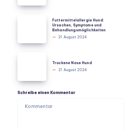
und
handeln
Futtermittelallergie
Futtermittelallergie Hund:
Hund:
Ursachen, Symptome und
Behandlungsmöglichkeiten
Ursachen,
21. August 2024
Symptome
und
Behandlungsmöglichkeiten
Trockene
Nase
Trockene Nase Hund
Hund
21. August 2024
Schreibe einen Kommentar