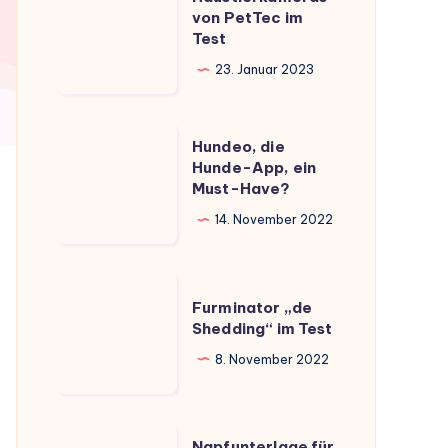
von
von PetTec im
Test
PetTec
im
23. Januar 2023
Test
Hundeo,
Hundeo, die
die
Hunde-App, ein
Must-Have?
Hunde-
App,
14. November 2022
ein
Must-
Furminator
Have?
Furminator „de
„de
Shedding“ im Test
Shedding“
8. November 2022
im
Test
Napfunterlage
Napfunterlage für