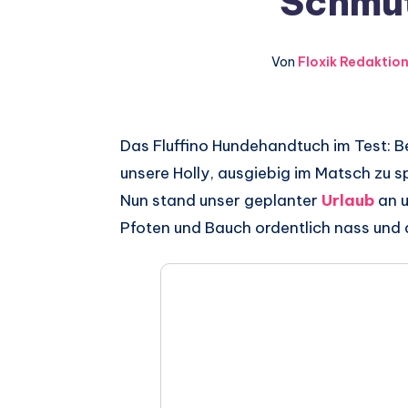
Schmu
Von
Floxik Redaktio
Auf
Das Fluffino Hundehandtuch im Test: Be
unsere Holly, ausgiebig im Matsch zu s
Facebook
Auf
Nun stand unser geplanter
Urlaub
an u
teilen.
Twitter
Auf
Pfoten und Bauch ordentlich nass und 
teilen.
Pinterest
Auf
teilen.
Telegram
Auf
teilen.
Whatsapp
teilen.