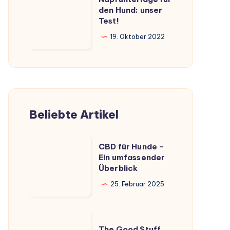
für
den Hund: unser
Test!
den
Hund:
19. Oktober 2022
unser
Test!
Beliebte Artikel
CBD
CBD für Hunde –
für
Ein umfassender
Überblick
Hunde
–
25. Februar 2025
Ein
umfassender
The
Überblick
The Good Stuff