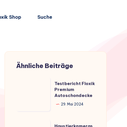
oxik Shop
Suche
Ähnliche Beiträge
Testbericht
Testbericht Floxik
Floxik
Premium
Autoschondecke
Premium
Autoschondecke
29. Mai 2024
Haustierkameras
Haustierkameras