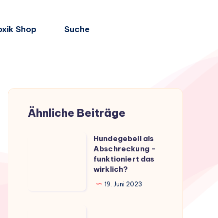
oxik Shop
Suche
Ähnliche Beiträge
Hundegebell als
Hundegebell
Abschreckung –
als
funktioniert das
Abschreckung
wirklich?
–
19. Juni 2023
funktioniert
das
Hundeabwehrspray