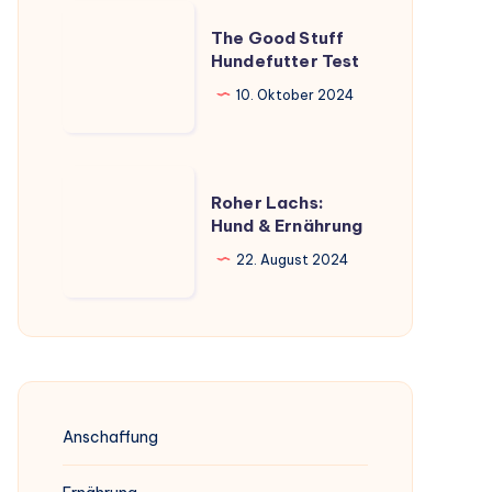
umfassender
The
Überblick
The Good Stuff
Good
Hundefutter Test
Stuff
10. Oktober 2024
Hundefutter
Test
Roher
Roher Lachs:
Lachs:
Hund & Ernährung
Hund
22. August 2024
&
Ernährung
Anschaffung