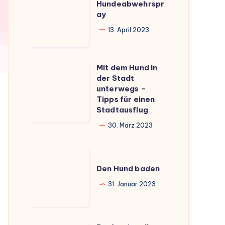
wirklich?
Hundeabwehrspr
ay
13. April 2023
Mit dem Hund in
Mit
der Stadt
dem
unterwegs –
Hund
Tipps für einen
Stadtausflug
in
der
30. März 2023
Stadt
unterwegs
Den
–
Hund
Den Hund baden
Tipps
baden
31. Januar 2023
für
einen
Stadtausflug