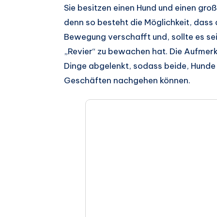
Auf
Sie besitzen einen Hund und einen gr
denn so besteht die Möglichkeit, dass
Facebook
Auf
Bewegung verschafft und, sollte es se
teilen.
Twitter
Auf
„Revier“ zu bewachen hat. Die Aufmer
Dinge abgelenkt, sodass beide, Hunde 
teilen.
Pinterest
Auf
Geschäften nachgehen können.
teilen.
Telegram
Auf
teilen.
Whatsapp
teilen.