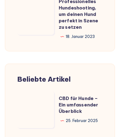
Professionelles
Professionelles
Hundeshooting,
Hundeshooting,
um deinen Hund
um
perfekt in Szene
zu setzen
deinen
Hund
18. Januar 2023
perfekt
in
Szene
zu
Beliebte Artikel
setzen
CBD
CBD für Hunde –
für
Ein umfassender
Überblick
Hunde
–
25. Februar 2025
Ein