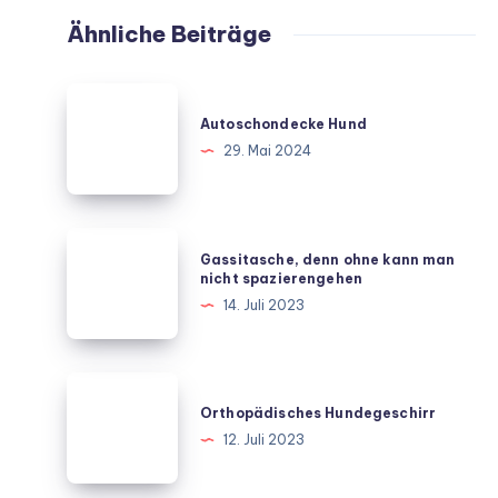
Ähnliche Beiträge
Autoschondecke
Hund
Autoschondecke Hund
29. Mai 2024
Gassitasche,
Gassitasche, denn ohne kann man
denn
nicht spazierengehen
ohne
14. Juli 2023
kann
man
nicht
Orthopädisches
spazierengehen
Hundegeschirr
Orthopädisches Hundegeschirr
12. Juli 2023