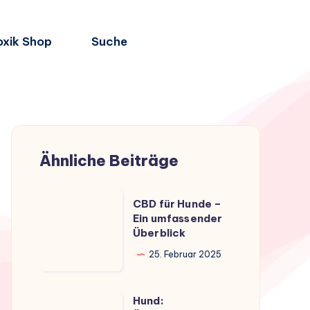
oxik Shop
Suche
Ähnliche Beiträge
CBD
CBD für Hunde –
für
Ein umfassender
Überblick
Hunde
–
25. Februar 2025
Ein
umfassender
Hund:
Hund: