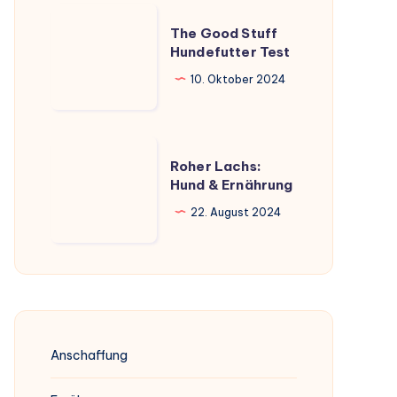
umfassender
The
Überblick
The Good Stuff
Good
Hundefutter Test
Stuff
10. Oktober 2024
Hundefutter
Test
Roher
Roher Lachs:
Lachs:
Hund & Ernährung
Hund
22. August 2024
&
Ernährung
Anschaffung