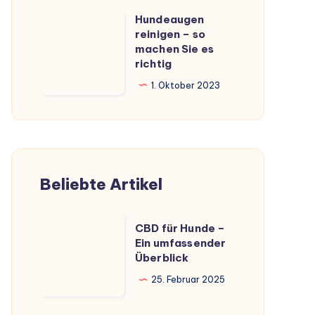
Hundeaugen
Hundeaugen
reinigen – so
reinigen
machen Sie es
–
richtig
so
1. Oktober 2023
machen
Sie
es
richtig
Beliebte Artikel
CBD
CBD für Hunde –
für
Ein umfassender
Überblick
Hunde
–
25. Februar 2025
Ein