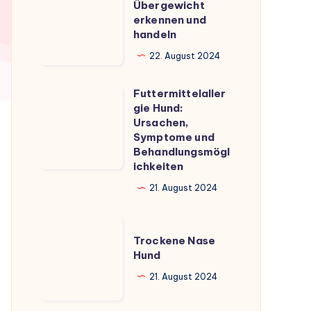
Überblick
Übergewicht
Übergewicht
erkennen und
erkennen
handeln
und
22. August 2024
handeln
Futtermittelaller
Futtermittelallergie
gie Hund:
Hund:
Ursachen,
Ursachen,
Symptome und
Behandlungsmögl
Symptome
ichkeiten
und
21. August 2024
Behandlungsmöglichkeiten
Trockene
Trockene Nase
Nase
Hund
Hund
21. August 2024