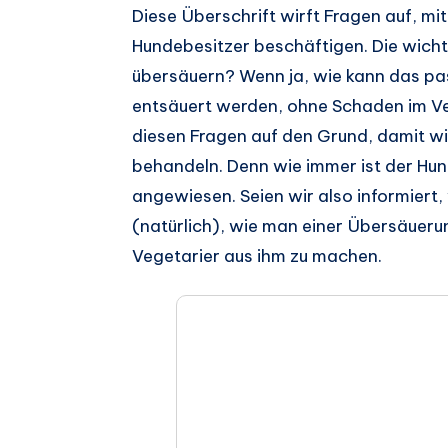
Auf
Diese Überschrift wirft Fragen auf, mi
Hundebesitzer beschäftigen. Die wicht
Facebook
Auf
übersäuern? Wenn ja, wie kann das pa
teilen.
Twitter
Auf
entsäuert werden, ohne Schaden im V
diesen Fragen auf den Grund, damit wi
teilen.
Pinterest
Auf
behandeln. Denn wie immer ist der Hun
teilen.
Telegram
Auf
angewiesen. Seien wir also informiert,
(natürlich), wie man einer Übersäuer
teilen.
Whatsapp
Vegetarier aus ihm zu machen.
teilen.