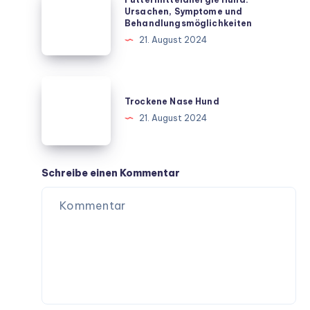
Hund:
Ursachen, Symptome und
Behandlungsmöglichkeiten
Ursachen,
21. August 2024
Symptome
und
Behandlungsmöglichkeiten
Trockene
Nase
Trockene Nase Hund
Hund
21. August 2024
Schreibe einen Kommentar