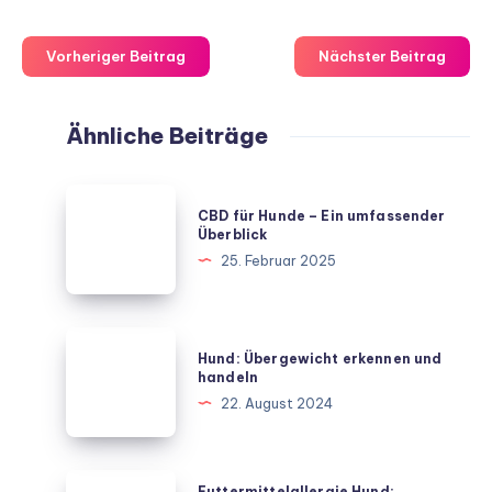
Vorheriger Beitrag
Nächster Beitrag
Ähnliche Beiträge
CBD
CBD für Hunde – Ein umfassender
für
Überblick
Hunde
25. Februar 2025
–
Ein
umfassender
Hund:
Hund: Übergewicht erkennen und
Überblick
Übergewicht
handeln
erkennen
22. August 2024
und
handeln
Futtermittelallergie
Futtermittelallergie Hund: