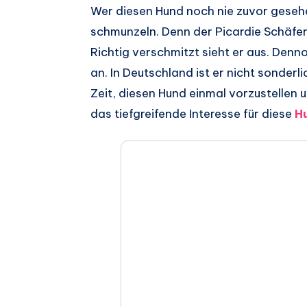
Auf
Wer diesen Hund noch nie zuvor gesehen
schmunzeln. Denn der Picardie Schäferh
Facebook
Auf
Richtig verschmitzt sieht er aus. Den
teilen.
Twitter
Auf
an. In Deutschland ist er nicht sonderl
Zeit, diesen Hund einmal vorzustellen 
teilen.
Pinterest
Auf
das tiefgreifende Interesse für diese
H
teilen.
Telegram
Auf
teilen.
Whatsapp
teilen.