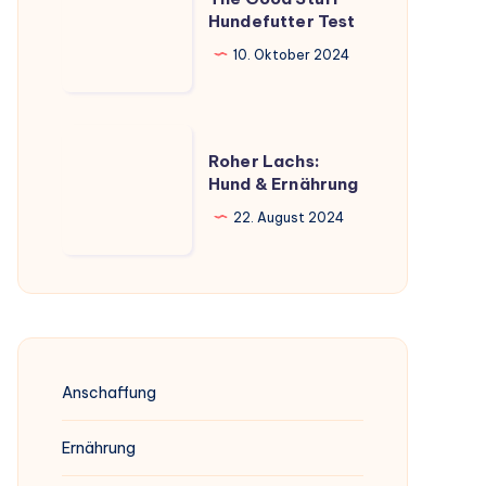
Good
Hundefutter Test
Stuff
10. Oktober 2024
Hundefutter
Test
Roher
Roher Lachs:
Lachs:
Hund & Ernährung
Hund
22. August 2024
&
Ernährung
Anschaffung
Ernährung