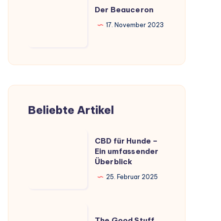
Beauceron
Der Beauceron
17. November 2023
Beliebte Artikel
CBD
CBD für Hunde –
für
Ein umfassender
Überblick
Hunde
–
25. Februar 2025
Ein
umfassender
The
Überblick
The Good Stuff