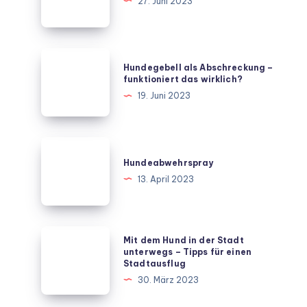
hundesicher
27. Juni 2023
machen
Hundegebell
Hundegebell als Abschreckung –
als
funktioniert das wirklich?
Abschreckung
19. Juni 2023
–
funktioniert
das
Hundeabwehrspray
wirklich?
Hundeabwehrspray
13. April 2023
Mit
Mit dem Hund in der Stadt
dem
unterwegs – Tipps für einen
Stadtausflug
Hund
30. März 2023
in
der